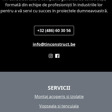
formată din echipe de profesioniști în industriile lor
pentru a vă servi cu succes in proiectele dumneavoastră.
+32 (486) 60 30 56
info@tinconstruct.be
SERVICII
Montaj acoperis si izolatie
Vopseala si tencuiala