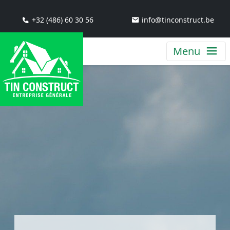
+32 (486) 60 30 56
info@tinconstruct.be
Menu