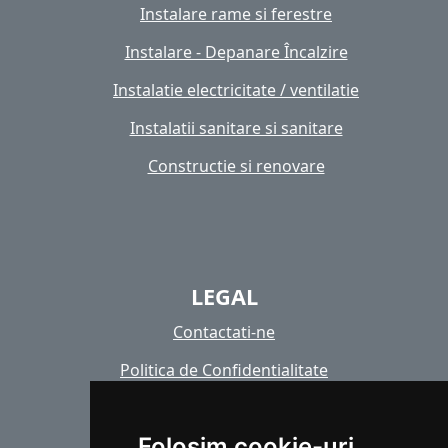
Instalare rame si ferestre
Instalare - Depanare Încalzire
Instalatie electricitate / ventilatie
Instalatii sanitare si sanitare
Constructie si renovare
LEGAL
Contactati-ne
Politica de Confidentialitate
Politica de cookie-uri
Folosim cookie-uri
Copyright images