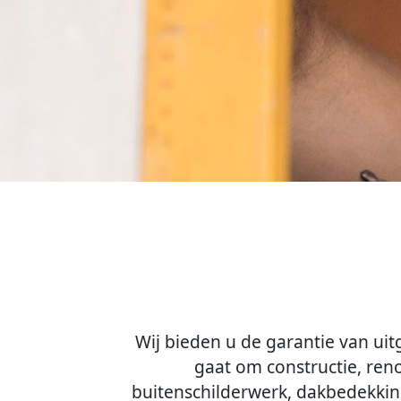
Wij bieden u de garantie van ui
gaat om constructie, renov
buitenschilderwerk, dakbedekking
klaar om naar u te lu