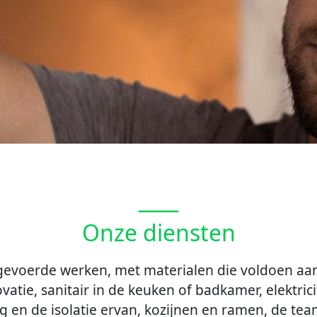
____
Onze diensten
tgevoerde werken, met materialen die voldoen aa
atie, sanitair in de keuken of badkamer, elektricit
 en de isolatie ervan, kozijnen en ramen, de teams
isteren om projecten uit te voeren die zijn aange