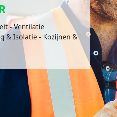
UR
ricité - Ventilation
lation - Châssis & Fenêtres