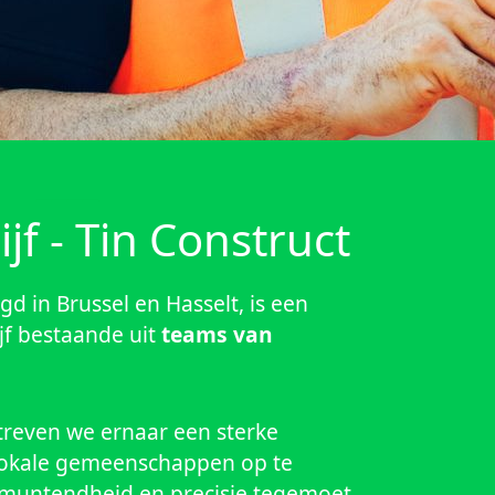
____
f - Tin Construct
gd in Brussel en Hasselt, is een
f bestaande uit
teams van
reven we ernaar een sterke
lokale gemeenschappen op te
muntendheid en precisie tegemoet
eenlopende behoeften van onze