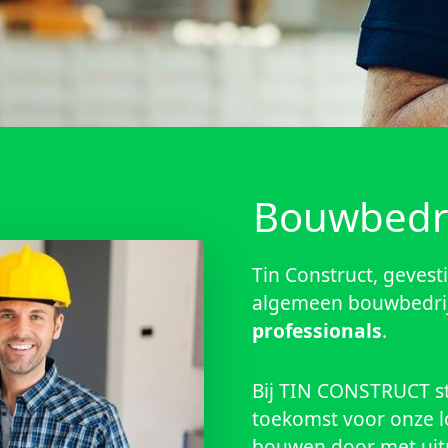
Bouwbedrij
Tin Construct, gevesti
algemeen bouwbedrij
professionals
.
Bij TIN CONSTRUCT st
toekomst voor onze 
bouwen door met uit
te komen aan de uit