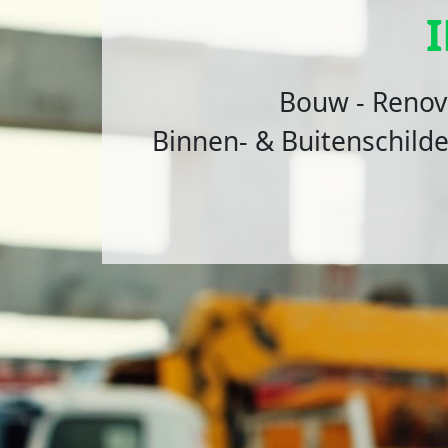
I
Construction - Réno
Peinture Intérieur & Extér