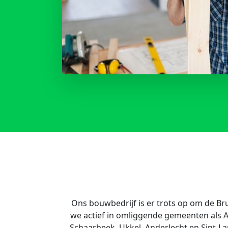
Ons bouwbedrijf is er trots op om de Bru
we actief in omliggende gemeenten als Al
Schaarbeek, Ukkel, Anderlecht en Sint-L
klanten, zowel residentieel als commerci