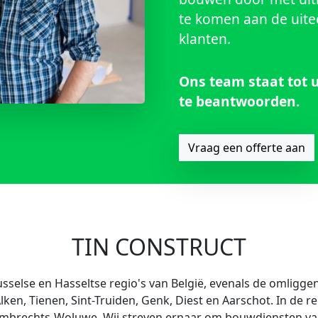
klanten.
Ons team staat tot 
te beantwoorden.
Vraag een offerte aan
TIN CONSTRUCT
sselse en Hasseltse regio's van België, evenals de omliggen
ken, Tienen, Sint-Truiden, Genk, Diest en Aarschot. In de r
ambrechts-Woluwe. Wij streven ernaar om bouwdiensten van
eel. Ons team van toegewijde professionals doet er alles 