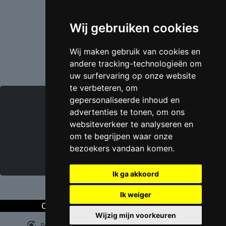
Cookiebeleid
Wij gebruiken cookies
Copyright images
Wij maken gebruik van cookies en
andere tracking-technologieën om
uw surfervaring op onze website
te verbeteren, om
MET BETREKKING TOT
gepersonaliseerde inhoud en
advertenties te tonen, om ons
Wie zijn we ?
websiteverkeer te analyseren en
om te begrijpen waar onze
Chat met een professional
bezoekers vandaan komen.
Onze prestaties
Ik ga akkoord
Ik weiger
Copyright © 2026
TIN CONSTRUCT
.
Wijzig mijn voorkeuren
Powered by
elems.io
&
webshop-solutions.be